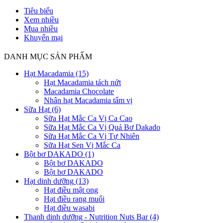
Tiêu biểu
Xem nhiều
Mua nhiều
Khuyến mại
DANH MỤC SẢN PHẨM
Hạt Macadamia
(15)
Hạt Macadamia tách nứt
Macadamia Chocolate
Nhân hạt Macadamia tẩm vị
Sữa Hạt
(6)
Sữa Hạt Mắc Ca Vị Ca Cao
Sữa Hạt Mắc Ca Vị Quả Bơ Dakado
Sữa Hạt Mắc Ca Vị Tự Nhiên
Sữa Hạt Sen Vị Mắc Ca
Bột bơ DAKADO
(1)
Bột bơ DAKADO
Bột bơ DAKADO
Hạt dinh dưỡng
(13)
Hạt điều mật ong
Hạt điều rang muối
Hạt điều wasabi
Thanh dinh dưỡng - Nutrition Nuts Bar
(4)