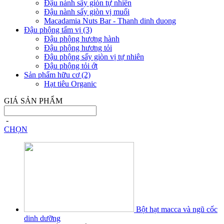
Đậu nành sấy giòn tự nhiên
Đậu nành sấy giòn vị muối
Macadamia Nuts Bar - Thanh dinh duong
Đậu phộng tẩm vị
(3)
Đậu phộng hương hành
Đậu phộng hương tỏi
Đậu phộng sấy giòn vị tự nhiên
Đậu phộng tỏi ớt
Sản phẩm hữu cơ
(2)
Hạt tiêu Organic
GIÁ SẢN PHẨM
-
CHỌN
Bột hạt macca và ngũ cốc
dinh dưỡng