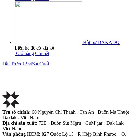
Bột bơ DAKADO
Liên hệ để có giá tốt
Giỏ hàng
Chi tiết
Đầu
Trước
1
2
3
4
Sau
Cuối
Trụ sở chính:
60 Nguyễn Chí Thanh - Tan An - Buôn Ma Thuột -
Daklak - Việt Nam
Địa chỉ sản xuất:
73B - Buôn Sút Mgrư - CuM'gar - Dak Lak -
Viet Nam
Văn phòng HCM:
827 Quốc Lộ 13 - P. Hiệp Bình Phước - Q.