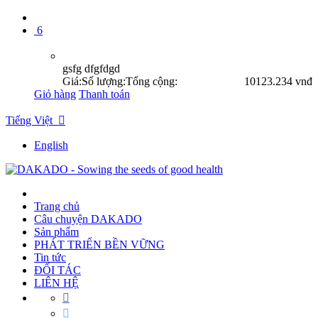
6
gsfg dfgfdgd
Giá:
Số lượng:
Tổng cộng:
10
123.234 vnđ
Giỏ hàng
Thanh toán
Tiếng Việt

English
Trang chủ
Câu chuyện DAKADO
Sản phẩm
PHÁT TRIỂN BỀN VỮNG
Tin tức
ĐỐI TÁC
LIÊN HỆ

