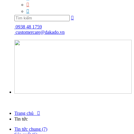



0938 48 1759
customercare@dakado.vn
Trang chủ

Tin tức
Tin tức chung
(7)