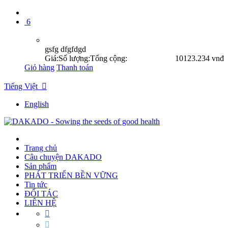
6
gsfg dfgfdgd
Giá:
Số lượng:
Tổng cộng:
10
123.234 vnđ
Giỏ hàng
Thanh toán
Tiếng Việt

English
Trang chủ
Câu chuyện DAKADO
Sản phẩm
PHÁT TRIỂN BỀN VỮNG
Tin tức
ĐỐI TÁC
LIÊN HỆ

