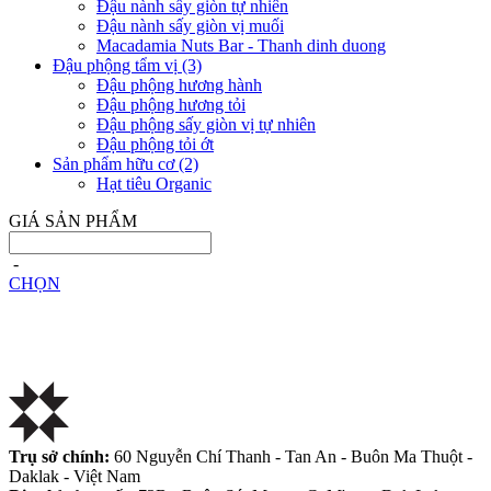
Đậu nành sấy giòn tự nhiên
Đậu nành sấy giòn vị muối
Macadamia Nuts Bar - Thanh dinh duong
Đậu phộng tẩm vị
(3)
Đậu phộng hương hành
Đậu phộng hương tỏi
Đậu phộng sấy giòn vị tự nhiên
Đậu phộng tỏi ớt
Sản phẩm hữu cơ
(2)
Hạt tiêu Organic
GIÁ SẢN PHẨM
-
CHỌN
Trụ sở chính:
60 Nguyễn Chí Thanh - Tan An - Buôn Ma Thuột -
Daklak - Việt Nam