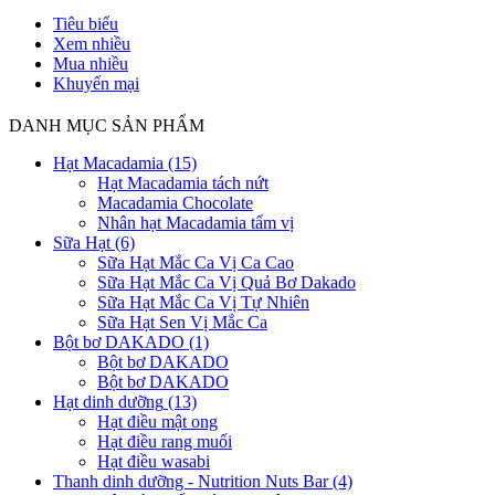
Tiêu biểu
Xem nhiều
Mua nhiều
Khuyến mại
DANH MỤC SẢN PHẨM
Hạt Macadamia
(15)
Hạt Macadamia tách nứt
Macadamia Chocolate
Nhân hạt Macadamia tẩm vị
Sữa Hạt
(6)
Sữa Hạt Mắc Ca Vị Ca Cao
Sữa Hạt Mắc Ca Vị Quả Bơ Dakado
Sữa Hạt Mắc Ca Vị Tự Nhiên
Sữa Hạt Sen Vị Mắc Ca
Bột bơ DAKADO
(1)
Bột bơ DAKADO
Bột bơ DAKADO
Hạt dinh dưỡng
(13)
Hạt điều mật ong
Hạt điều rang muối
Hạt điều wasabi
Thanh dinh dưỡng - Nutrition Nuts Bar
(4)