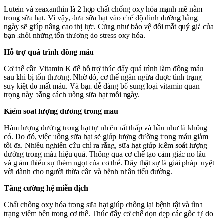
Lutein và zeaxanthin là 2 hợp chất chống oxy hóa mạnh mẽ nằm
trong sữa hạt. Vì vậy, đưa sữa hạt vào chế độ dinh dưỡng hằng
ngày sẽ giúp nâng cao thị lực. Cũng như bảo vệ đôi mắt quý giá của
bạn khỏi những tổn thương do stress oxy hóa.
Hỗ trợ quá trình đông máu
Cơ thể cần Vitamin K để hỗ trợ thúc đẩy quá trình làm đông máu
sau khi bị tổn thương. Nhờ đó, cơ thể ngăn ngừa được tình trạng
suy kiệt do mất máu. Và bạn dễ dàng bổ sung loại vitamin quan
trọng này bằng cách uống sữa hạt mỗi ngày.
Kiểm soát lượng đường trong máu
Hàm lượng đường trong hạt tự nhiên rất thấp và hầu như là không
có. Do đó, việc uống sữa hạt sẽ giúp lượng đường trong máu giảm
tối đa. Nhiều nghiên cứu chỉ ra rằng, sữa hạt giúp kiểm soát lượng
đường trong máu hiệu quả. Thông qua cơ chế tạo cảm giác no lâu
và giảm thiểu sự thèm ngọt của cơ thể. Đây thật sự là giải pháp tuyệt
vời dành cho người thừa cân và bệnh nhân tiểu đường.
Tăng cường hệ miễn dịch
Chất chống oxy hóa trong sữa hạt giúp chống lại bệnh tật và tình
trạng viêm bên trong cơ thể. Thúc đẩy cơ chế dọn dẹp các gốc tự do