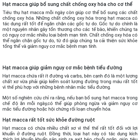
Hạt macca giúp bổ sung chất chống oxy hóa cho cơ thể
Tiêu thụ hạt macca mỗi ngày còn giúp cơ thể bổ sung các chất
chống oxy hóa. Những chất chống oxy hóa trong hạt macca có
tác dụng rất tốt để ngăn chặn các gốc tự do. Gốc tự do chính là
một nguyên nhân gây tổn thương cho các tế bào, khiến chúng ta
có nguy cơ mắc nhiều loại bệnh mạn tính. Chất chống oxy hóa có
thể ngăn chặn gốc tự do, từ đó giúp chúng ta cải thiện sức khỏe
tổng thể và giảm nguy cơ mắc bệnh mạn tính.
Hạt macca giúp giảm nguy cơ mắc bệnh tiểu đường
Hạt macca chứa rất ít đường và carbs, bên cạnh đó là một lượng
chất xơ vừa phải giúp kiểm soát lượng đường trong máu rất tốt
vì thế phù hợp với những bệnh nhân mắc tiểu đường.
Một số nghiên cứu chỉ ra rằng, nếu bạn bổ sung hạt macca trong
chế độ ăn mỗi ngày,có thể giúp phòng ngừa và giảm nguy cơ
mắc tiểu đường hoặc hội chứng rối loạn chuyển hóa.
Hạt macca rất tốt sức khỏe đường ruột
Hạt macca có chứa nhiều chất xơ vì thế thế rất tốt đối với lợi
khuẩn ở đường ruột. Đồng thời, loại hạt này có tác dụng kích
thích lợi khuẩn khuẩn sản sinh ra axit béo chuỗi ngắn, giúp tiêu