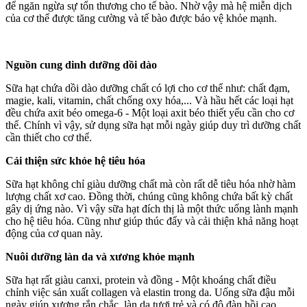
để ngăn ngừa sự tổn thương cho tế bào. Nhờ vậy mà hệ miễn dịch
của cơ thể được tăng cường và tế bào được bảo vệ khỏe mạnh.
Nguồn cung dinh dưỡng dồi dào
Sữa hạt chứa dồi dào dưỡng chất có lợi cho cơ thể như: chất đạm,
magie, kali, vitamin, chất chống oxy hóa,... Và hầu hết các loại hạt
đều chứa axit béo omega-6 - Một loại axit béo thiết yếu cần cho cơ
thể. Chính vì vậy, sử dụng sữa hạt mỗi ngày giúp duy trì dưỡng chất
cần thiết cho cơ thể.
Cải thiện sức khỏe hệ tiêu hóa
Sữa hạt không chỉ giàu dưỡng chất mà còn rất dễ tiêu hóa nhờ hàm
lượng chất xơ cao. Đồng thời, chúng cũng không chứa bất kỳ chất
gây dị ứng nào. Vì vậy sữa hạt đích thị là một thức uống lành mạnh
cho hệ tiêu hóa. Cũng như giúp thúc đẩy và cải thiện khả năng hoạt
động của cơ quan này.
Nuôi dưỡng làn da và xương khỏe mạnh
Sữa hạt rất giàu canxi, protein và đồng - Một khoáng chất điều
chỉnh việc sản xuất collagen và elastin trong da. Uống sữa đậu mỗi
ngày giúp xương rắn chắc, làn da tươi trẻ và có độ đàn hồi cao.