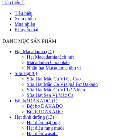
Tiêu biểu

Tiêu biểu
Xem nhiều
Mua nhiều
Khuyến mại
DANH MỤC SẢN PHẨM
Hạt Macadamia
(15)
Hạt Macadamia tách nứt
Macadamia Chocolate
Nhân hạt Macadamia tẩm vị
Sữa Hạt
(6)
Sữa Hạt Mắc Ca Vị Ca Cao
Sữa Hạt Mắc Ca Vị Quả Bơ Dakado
Sữa Hạt Mắc Ca Vị Tự Nhiên
Sữa Hạt Sen Vị Mắc Ca
Bột bơ DAKADO
(1)
Bột bơ DAKADO
Bột bơ DAKADO
Hạt dinh dưỡng
(13)
Hạt điều mật ong
Hạt điều rang muối
Hạt điều wasabi