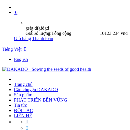
6
gsfg dfgfdgd
Giá:
Số lượng:
Tổng cộng:
10
123.234 vnđ
Giỏ hàng
Thanh toán
Tiếng Việt

English
Trang chủ
Câu chuyện DAKADO
Sản phẩm
PHÁT TRIỂN BỀN VỮNG
Tin tức
ĐỐI TÁC
LIÊN HỆ

