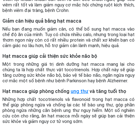
viêm rất tốt và làm giảm nguy cơ mắc hội chứng ruột kích thích,
bệnh viêm đại tràng, bệnh Crohn.
Giảm cân hiệu quả bằng hạt macca
Nếu bạn đang muốn giảm cân, có thể bổ sung hạt macca vào
chế độ ăn của mình. Tuy có chứa nhiều calo, nhưng trong loại hạt
thơm ngon này còn có rất nhiều protein và chất xơ khiến bạn có
cảm giác no lâu hơn, hỗ trợ giảm cân lành mạnh, hiệu quả.
Hạt macca giúp cải thiện sức khỏe não bộ
Một trong những giá trị dinh dưỡng hạt macca mang lại cho
chúng ta là hợp chất thực vật tocotrienols. Hợp chất này sẽ giúp
tăng cường sức khỏe não bộ, bảo vệ tế bào não, ngăn ngừa nguy
cơ mắc một số bệnh như bệnh Parkinson hay bệnh Alzheimer.
Hạt macca giúp phòng chống
ung thư
và tăng tuổi thọ
Những hợp chất tocotrienols và flavonoid trong hạt macca có
thể giúp phòng ngừa và chống lại các tế bào ung thư, góp phần
phòng ngừa những căn bệnh ung thư nguy hiểm. Một số nghiên
cứu còn cho rằng, ăn hạt macca mỗi ngày sẽ giúp bạn cải thiện
sức khỏe và giảm nguy cơ tử vong sớm.