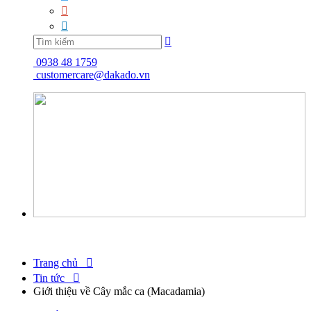



0938 48 1759
customercare@dakado.vn
Trang chủ

Tin tức

Giới thiệu về Cây mắc ca (Macadamia)