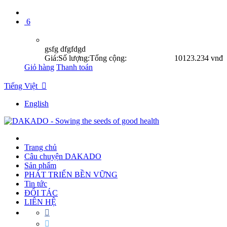
6
gsfg dfgfdgd
Giá:
Số lượng:
Tổng cộng:
10
123.234 vnđ
Giỏ hàng
Thanh toán
Tiếng Việt

English
Trang chủ
Câu chuyện DAKADO
Sản phẩm
PHÁT TRIỂN BỀN VỮNG
Tin tức
ĐỐI TÁC
LIÊN HỆ

