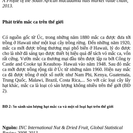
A Profile of the South African macadamia nuts market value chain,
2013.
Phát triển mắc ca trên thế giới
Có nguồn gốc từ Úc, trong những năm 1880 mắc ca được đưa tới
trồng ở Hawaii như một loại cây trồng rừng. Đến những năm 1920,
mắc ca mới được trồng thương mại phổ biến ở Hawaii, lý do được
cho là nhờ đã sáng tạo được thiết bị hiệu quả để tách vỏ mắc ca, vốn
rất cứng. Vườn mắc ca thương mại đầu tiên được lập ra bởi Công ty
Castle and Cooke tại Keauhou- Hawaii vào năm 1948. Sau đó mắc
ca mới được trồng rộng rãi ở Úc từ những năm 1960. Hiện nay mắc
ca đã được trồng ở một số nước như Nam Phi, Kenya, Guatemala,
Trung Quốc, Malawi, Brazil, Costa Rica,... So với các loại cây lấy
hạt khác, mắc ca là loại có sản lượng không nhiều trên thế giới (BĐ
2).
BĐ 2: So sánh sản lượng hạt mắc ca và một số loại hạt trên thế giới
Nguồn:
INC International Nut & Dried Fruit, Global Statistical
Review 2008-2013.