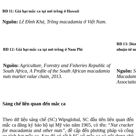
BĐ 11: Giá hạt mắc ca tại nơi trồng ở Hawaii
Nguồn:
Lê Đình Khả, Trồng macadamia ở Việt Nam.
BĐ 13: Dòn
BĐ 12: Giá hạt mắc ca tại nơi trồng ở Nam Phi
nhuận từ m
Nguồn:
Agriculture, Forestry and Fisheries Republic of
South Africa, A Profile of the South African macadamia
Nguồn:
S
nuts market value chain, 2013.
Macadami
Associati
Sáng chế liên quan đến mắc ca
Theo dữ liệu sáng chế (SC) Wipsglobal, SC đầu tiên liên quan đến
mắc ca đăng ký bảo hộ tại Mỹ vào năm 1965, có tên:
“Nut cracker
for macadamia and other nuts”
, đề cập đến phương pháp và công
cụ tách hạt mắc ca. Sau đó có rất ít SC về mắc ca và nội dung chủ