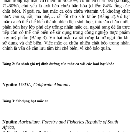
nhân trong hạt mắc ca chiếm từ 30-50%, có nhiều chất béo (khoảng
71-80%), chủ yếu là axit béo chưa bão hòa (chiếm 84% tổng các
chất béo). Ngoài ra, hạt mắc ca còn chứa vitamin và khoáng chất
như: can-xi, sắt, ma-nhê,… rất tốt cho sức khỏe (Bảng 2).Vỏ hạt
mắc ca có thể chế biến thành nhiên liệu sinh học, thức ăn chăn nuôi,
phân bón hay lớp phủ cây trồng; nhân mắc ca, ngoài rang để ăn trực
tiếp còn có thể chế biến để sử dụng trong công nghiệp thực phẩm
hay mỹ phẩm (Bảng 3). Vỏ hạt mắc ca rất cứng là trở ngại lớn khi
sử dụng và chế biến. Việc mắc ca chứa nhiều chất béo trong nhân
chính là vấn đề cần lưu tâm khi chế biến, vì khó bảo quản.
Bảng 2: So sánh giá trị dinh dưỡng của mắc ca với các loại hạt khác
Nguồn:
USDA, California Almonds.
Bảng 3: Sử dụng hạt mắc ca
Nguồn:
Agriculture, Forestry and Fisheries Republic of South
Africa,