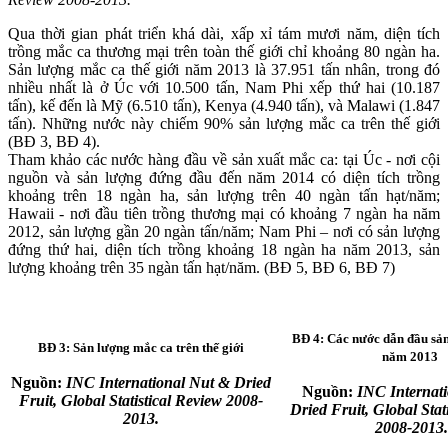
Qua thời gian phát triển khá dài, xấp xỉ tám mươi năm, diện tích
trồng mắc ca thương mại trên toàn thế giới chỉ khoảng 80 ngàn ha.
Sản lượng mắc ca thế giới năm 2013 là 37.951 tấn nhân, trong đó
nhiều nhất là ở Úc với 10.500 tấn, Nam Phi xếp thứ hai (10.187
tấn), kế đến là Mỹ (6.510 tấn), Kenya (4.940 tấn), và Malawi (1.847
tấn). Những nước này chiếm 90% sản lượng mắc ca trên thế giới
(BĐ 3, BĐ 4).
Tham khảo các nước hàng đầu về sản xuất mắc ca: tại Úc - nơi cội
nguồn và sản lượng đứng đầu đến năm 2014 có diện tích trồng
khoảng trên 18 ngàn ha, sản lượng trên 40 ngàn tấn hạt/năm;
Hawaii - nơi đầu tiên trồng thương mại có khoảng 7 ngàn ha năm
2012, sản lượng gần 20 ngàn tấn/năm; Nam Phi – nơi có sản lượng
đứng thứ hai, diện tích trồng khoảng 18 ngàn ha năm 2013, sản
lượng khoảng trên 35 ngàn tấn hạt/năm. (BĐ 5, BĐ 6, BĐ 7)
BĐ 4: Các nước dẫn đầu sản
BĐ 3: Sản lượng mắc ca trên thế giới
năm 2013
Nguồn:
INC International Nut & Dried
Nguồn:
INC Internat
Fruit, Global Statistical Review 2008-
Dried Fruit, Global Stat
2013.
2008-2013.