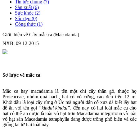
Tin tức chung
(7)
Sản xuất
(6)
Sức khỏe
(2)
Sắc đẹp
(0)
Công thức
(1)
Giới thiệu về Cây mắc ca (Macadamia)
NXB: 09-12-2015
Sơ lược về mắc ca
Mắc ca hay macadamia là tên một chi cây thân gỗ, thuộc họ
Proteaceae, nhóm quả hạch, hạt có vỏ cứng, cao đến trên 12 m.
Khởi đầu là loại cây rừng ở Úc mà người dân cổ xưa đã biết lấy hạt
để ăn với tên gọi
“kindal kindal”
, đến nay có hai loài mắc ca cho
hạt có thể ăn được là loài vỏ hạt trơn Macadamia integrifolia và loài
vỏ hạt sần Macadamia tetraphylla đang được trồng phổ biến và các
giống lai từ hai loài này.