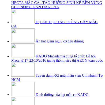
HECTA MẮC CA - TẠO HƯỚNG SINH KẾ BỀN VỮNG
CHO NÔNG DÂN DAK LAK
DỰ ÁN HỢP TÁC TRỒNG CÂY MẮC
CA
Ăn hạt giảm nguy cơ tiểu đường
KADO Macadamia cùng tổ chức Lễ hội
Maca từ 17-23/10/2016 tại hệ thống siêu thị AEON toàn quốc
Tuyển dụng đội ngũ nhân viên Chi nhánh Tp
HCM
Dinh dưỡng của hạt mắc ca KADO