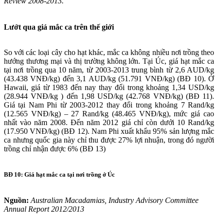
Review 2008-2013.
Lướt qua giá mắc ca trên thế giới
So với các loại cây cho hạt khác, mắc ca không nhiều nơi trồng theo
hướng thương mại và thị trường không lớn. Tại Úc, giá hạt mắc ca
tại nơi trồng qua 10 năm, từ 2003-2013 trung bình từ 2,6 AUD/kg
(43.438 VNĐ/kg) đến 3,1 AUD/kg (51.791 VNĐ/kg) (BĐ 10). Ở
Hawaii, giá từ 1983 đến nay thay đổi trong khoảng 1,34 USD/kg
(28.944 VNĐ/kg ) đến 1,98 USD/kg (42.768 VNĐ/kg) (BĐ 11).
Giá tại Nam Phi từ 2003-2012 thay đổi trong khoảng 7 Rand/kg
(12.565 VNĐ/kg) – 27 Rand/kg (48.465 VNĐ/kg), mức giá cao
nhất vào năm 2008. Đến năm 2012 giá chỉ còn dưới 10 Rand/kg
(17.950 VNĐ/kg) (BĐ 12). Nam Phi xuất khẩu 95% sản lượng mắc
ca nhưng quốc gia này chỉ thu được 27% lợi nhuận, trong đó người
trồng chỉ nhận được 6% (BĐ 13)
BĐ 10: Giá hạt mắc ca tại nơi trồng ở Úc
Nguồn:
Australian Macadamias, Industry Advisory Committee
Annual Report 2012/2013