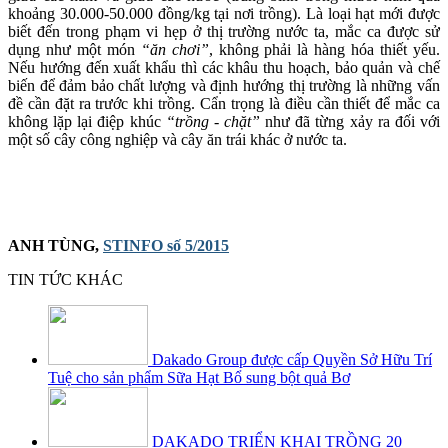
khoảng 30.000-50.000 đồng/kg tại nơi trồng). Là loại hạt mới được
biết đến trong phạm vi hẹp ở thị trường nước ta, mắc ca được sử
dụng như một món
“ăn chơi”
, không phải là hàng hóa thiết yếu.
Nếu hướng đến xuất khẩu thì các khâu thu hoạch, bảo quản và chế
biến để đảm bảo chất lượng và định hướng thị trường là những vấn
đề cần đặt ra trước khi trồng. Cẩn trọng là điều cần thiết để mắc ca
không lặp lại điệp khúc
“trồng - chặt”
như đã từng xảy ra đối với
một số cây công nghiệp và cây ăn trái khác ở nước ta.
ANH TÙNG,
STINFO số 5/2015
TIN TỨC KHÁC
Dakado Group được cấp Quyền Sở Hữu Trí
Tuệ cho sản phẩm Sữa Hạt Bổ sung bột quả Bơ
DAKADO TRIỂN KHAI TRỒNG 20