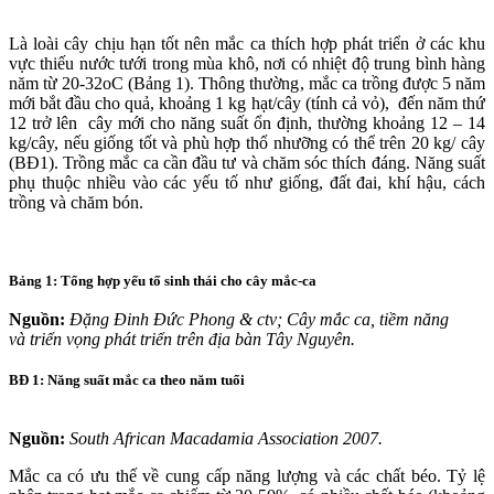
Là loài cây chịu hạn tốt nên mắc ca thích hợp phát triển ở các khu
vực thiếu nước tưới trong mùa khô, nơi có nhiệt độ trung bình hàng
năm từ 20-32oC (Bảng 1). Thông thường, mắc ca trồng được 5 năm
mới bắt đầu cho quả, khoảng 1 kg hạt/cây (tính cả vỏ), đến năm thứ
12 trở lên cây mới cho năng suất ổn định, thường khoảng 12 – 14
kg/cây, nếu giống tốt và phù hợp thổ nhưỡng có thể trên 20 kg/ cây
(BĐ1). Trồng mắc ca cần đầu tư và chăm sóc thích đáng. Năng suất
phụ thuộc nhiều vào các yếu tố như giống, đất đai, khí hậu, cách
trồng và chăm bón.
Bảng 1: Tổng hợp yếu tố sinh thái cho cây mắc-ca
Nguồn:
Đặng Đinh Đức Phong & ctv; Cây mắc ca, tiềm năng
và triển vọng phát triển trên địa bàn Tây Nguyên.
BĐ 1: Năng suất mắc ca theo năm tuổi
Nguồn:
South African Macadamia Association 2007.
Mắc ca có ưu thế về cung cấp năng lượng và các chất béo. Tỷ lệ