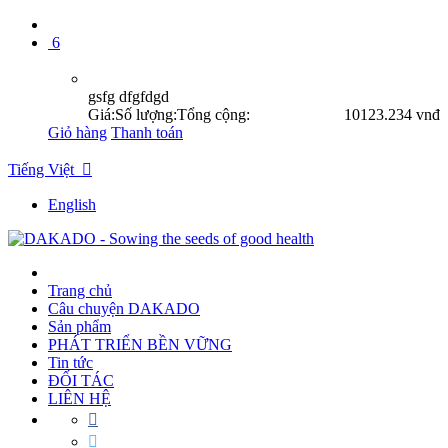
6
gsfg dfgfdgd
Giá:
Số lượng:
Tổng cộng:
10
123.234 vnđ
Giỏ hàng
Thanh toán
Tiếng Việt

English
Trang chủ
Câu chuyện DAKADO
Sản phẩm
PHÁT TRIỂN BỀN VỮNG
Tin tức
ĐỐI TÁC
LIÊN HỆ

