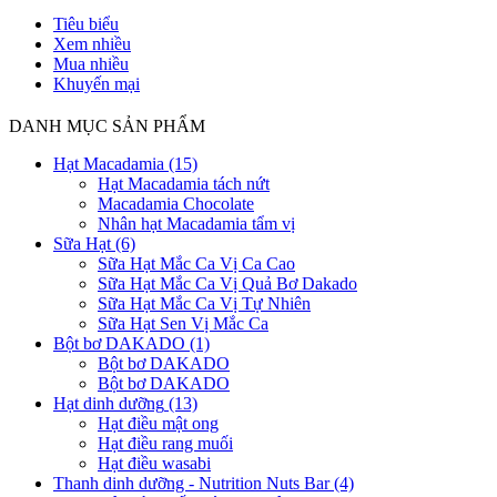
Tiêu biểu
Xem nhiều
Mua nhiều
Khuyến mại
DANH MỤC SẢN PHẨM
Hạt Macadamia
(15)
Hạt Macadamia tách nứt
Macadamia Chocolate
Nhân hạt Macadamia tẩm vị
Sữa Hạt
(6)
Sữa Hạt Mắc Ca Vị Ca Cao
Sữa Hạt Mắc Ca Vị Quả Bơ Dakado
Sữa Hạt Mắc Ca Vị Tự Nhiên
Sữa Hạt Sen Vị Mắc Ca
Bột bơ DAKADO
(1)
Bột bơ DAKADO
Bột bơ DAKADO
Hạt dinh dưỡng
(13)
Hạt điều mật ong
Hạt điều rang muối
Hạt điều wasabi
Thanh dinh dưỡng - Nutrition Nuts Bar
(4)