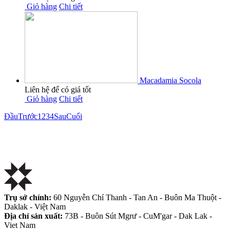
Giỏ hàng
Chi tiết
Macadamia Socola
Liên hệ để có giá tốt
Giỏ hàng
Chi tiết
Đầu
Trước
1
2
3
4
Sau
Cuối
Trụ sở chính:
60 Nguyễn Chí Thanh - Tan An - Buôn Ma Thuột -
Daklak - Việt Nam
Địa chỉ sản xuất:
73B - Buôn Sút Mgrư - CuM'gar - Dak Lak -
Viet Nam