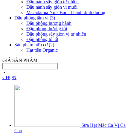
Đậu nành sấy giòn tự nhiên
Đậu nành sấy giòn vị muối
Macadamia Nuts Bar - Thanh dinh duong
Đậu phộng tẩm vị
(3)
Đậu phộng hương hành
Đậu phộng hương tỏi
Đậu phộng sấy giòn vị tự nhiên
Đậu phộng tỏi ớt
Sản phẩm hữu cơ
(2)
Hạt tiêu Organic
GIÁ SẢN PHẨM
-
CHỌN
Sữa Hạt Mắc Ca Vị Ca
Cao